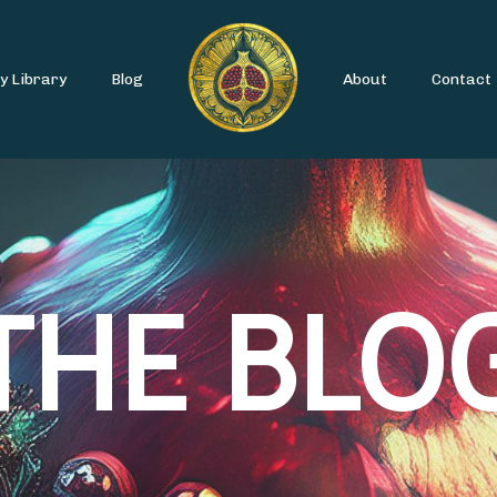
y Library
Blog
About
Contact
THE BLO