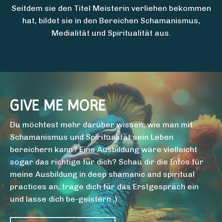
Seitdem sie den Titel Meisterin verliehen bekommen
hat, bildet sie in den Bereichen Schamanismus,
Medialität und Spiritualität aus.
GIVE ME MORE
Du möchtest mehr darüber wissen, wie man mit
Schamanismus und Spiritualität sein Leben
bereichern kann? Eine Ausbildung wäre vielleicht
sogar das richtige für dich? Schau dir die Infos für
meine Ausbildung in deep shamanic and spiritual
practices an, trage dich für das Erstgespräch ein
und lasse dich be-geistern ;)